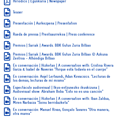
Periódico | Egunkaria | Newspaper
Teaser
Presentación | Aurkezpena | Presentation
Rueda de prensa | Prentsaurrekoa | Press conference
Premios | Sariak | Awards. BBK Gutun Zuria Bilbao
Premios | Sariak | Awards. BBK Gutun Zuria Bilbao © Azkuna
Zentroa – Alhóndiga Bilbao
En conversación | Hizketan | A conversation with: Cristina Rivera
Garza & Isabel de Naverán "Porque está todavía en el cuerpo"
En conversación: Anjel Lertxundi, Adan Kovacsics. "Lecturas de
los demás, lecturas de mí mismo"
Espectáculo audiovisual | Ikus-entzunezko ikuskizuna |
Audiovisual show. Abraham Boba "Esto no es una canción"
En conversación | Hizketan | A conversation with: Iban Zaldua,
Miren Narbaiza "Soinu berridazketa"
En conversación: Manuel Rivas, Gonçalo Tavares "Otra manera,
otra marea"