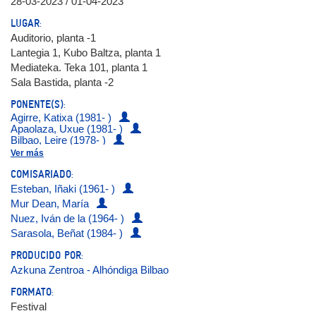
28-03-2023 / 01-04-2023
LUGAR:
Auditorio, planta -1
Lantegia 1, Kubo Baltza, planta 1
Mediateka. Teka 101, planta 1
Sala Bastida, planta -2
PONENTE(S):
Agirre, Katixa (1981- )
Apaolaza, Uxue (1981- )
Bilbao, Leire (1978- )
Boba, Abraham (1975- )
Ver más
Carballal, Alba (1992- )
COMISARIADO:
Gerediaga, Jon (1975- )
Guasch, Pol (1997- )
Esteban, Iñaki (1961- )
Hachemi, Munir (1989- )
Mur Dean, María
Kovacsics, Adan (1953- )
Nuez, Iván de la (1964- )
Lertxundi, Anjel (1948- )
Martínez, Iñigo (1975- )
Sarasola, Beñat (1984- )
Narbaiza, Miren (1986- )
Navarro, Elvira (1978- )
PRODUCIDO POR:
Naverán, Isabel de (1976- )
Azkuna Zentroa - Alhóndiga Bilbao
Pop, Bob (1971- )
Pujadas, Irene (1990- )
FORMATO:
Rivas, Manuel (1957- )
Festival
Rivera Garza, Cristina (1964- )