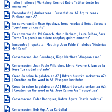
Taller | Tailerra | Workshop: Desireé Rubio "Editar desde los
márgenes"
Presentación | Aurkezpena | Presentation: AZ Argitalpenak |
Publicaciones AZ
En conversación: Uxue Apaolaza, Irene Pujadas & Beñat Sarasola
"Cuéntame un cuento"
En conversación: Pol Guasch, Munir Hachemi, Leire Bilbao, Sara
Torres "La poesía no quiere adeptos, quiere amantes"
Encuentro | Topaketa | Meeting: Juan Pablo Villalobos "Historias
del Raval"
Conversación: Jon Gerediaga, Iñigo Martínez "Ahopean esan"
Conversación: Juan Pablo Villalobos, Elvira Navarro & Iván de la
Nuez "La ciudad mutante"
Creación sobre la palabra en AZ | Hitzari buruzko sorkuntza AZn
| Creation on the word in AZ: Etxepare Institutua
Creación sobre la palabra en AZ | Hitzari buruzko sorkuntza AZn
| Creation on the word in AZ: José Ramón Ais "Prospettiva"
Conversación: Eider Rodriguez, Katixa Agirre "Idazle hedatua"
Conversacion: Bob Pop, Alba Carballal