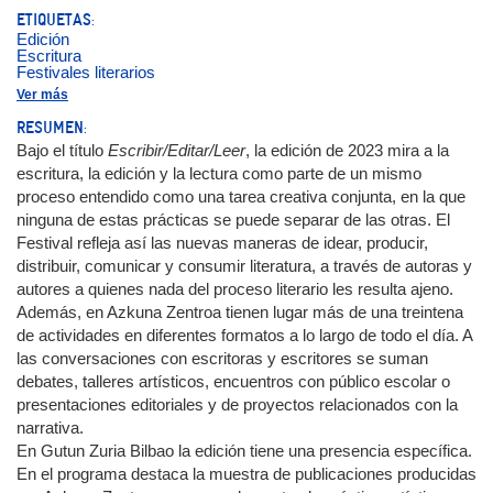
Rubio, Desireé (1979- )
ETIQUETAS:
Tavares, Gonçalo M. (1970- )
Edición
Torres, Sara (1991- )
Escritura
Villalobos, Juan Pablo (1973- )
Festivales literarios
Zaldua, Iban (1966- )
Lectura
Ver más
Literatura contemporánea
RESUMEN:
Bajo el título
Escribir/Editar/Leer
, la edición de 2023 mira a la
escritura, la edición y la lectura como parte de un mismo
proceso entendido como una tarea creativa conjunta, en la que
ninguna de estas prácticas se puede separar de las otras. El
Festival refleja así las nuevas maneras de idear, producir,
distribuir, comunicar y consumir literatura, a través de autoras y
autores a quienes nada del proceso literario les resulta ajeno.
Además, en Azkuna Zentroa tienen lugar más de una treintena
de actividades en diferentes formatos a lo largo de todo el día. A
las conversaciones con escritoras y escritores se suman
debates, talleres artísticos, encuentros con público escolar o
presentaciones editoriales y de proyectos relacionados con la
narrativa.
En Gutun Zuria Bilbao la edición tiene una presencia específica.
En el programa destaca la muestra de publicaciones producidas