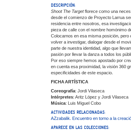
DESCRIPCIÓN:
Shoot The Target
florece como una necesid
desde el comienzo de Proyecto Larrua sen
residencia entre nosotros, esa investigaci
pieza de calle con el nombre homónimo
Colocarnos en esa misma posición, pero d
volver a investigar, dialogar desde el mo
parte de nuestra identidad, algo que lle
pasión por llevar la danza a todos los púb
Por eso siempre hemos apostado por crear
en cuenta esa proximidad, la visión 360 gr
especificidades de este espacio.
FICHA ARTÍSTICA
Coreografía
: Jordi Vilaseca
Intérpretes
: Aritz López y Jordi Vilaseca
Música
: Luis Miguel Cobo
ACTIVIDADES RELACIONADAS:
AZzabalik. Encuentro en torno a la creació
APARECE EN LAS COLECCIONES: