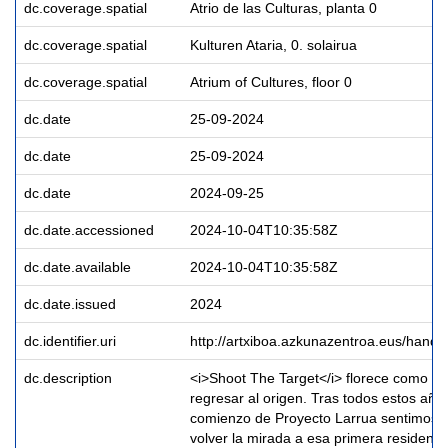
dc.coverage.spatial
Atrio de las Culturas, planta 0
dc.coverage.spatial
Kulturen Ataria, 0. solairua
dc.coverage.spatial
Atrium of Cultures, floor 0
dc.date
25-09-2024
dc.date
25-09-2024
dc.date
2024-09-25
dc.date.accessioned
2024-10-04T10:35:58Z
dc.date.available
2024-10-04T10:35:58Z
dc.date.issued
2024
dc.identifier.uri
http://artxiboa.azkunazentroa.eus/hand
dc.description
<i>Shoot The Target</i> florece como u
regresar al origen. Tras todos estos año
comienzo de Proyecto Larrua sentimos 
volver la mirada a esa primera residenci