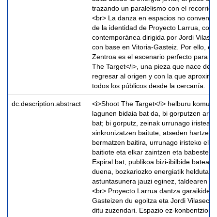
trazando un paralelismo con el recorrid
<br> La danza en espacios no convencio
de la identidad de Proyecto Larrua, co
contemporánea dirigida por Jordi Vilasec
con base en Vitoria-Gasteiz. Por ello, el
Zentroa es el escenario perfecto para m
The Target</i>, una pieza que nace de l
regresar al origen y con la que aproxima
todos los públicos desde la cercanía.
dc.description.abstract
<i>Shoot The Target</i> helburu komun b
lagunen bidaia bat da, bi gorputzen artek
bat; bi gorputz, zeinak urrunago iristearr
sinkronizatzen baitute, atseden hartzek
bermatzen baitira, urrunago iristeko elka
baitiote eta elkar zaintzen eta babesten 
Espiral bat, publikoa bizi-ibilbide batean
duena, bozkariozko energiatik heldutas
astuntasunera jauzi eginez, taldearen ibi
<br> Proyecto Larrua dantza garaikideko
Gasteizen du egoitza eta Jordi Vilaseca 
ditu zuzendari. Espazio ez-konbentziona