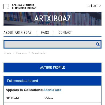
Skip
ES
EU
EN
navigation
ARTXIBOAZ
ABOUT ARTXIBOAZ
FAQS
CONTACT
Home
Live arts
Scenic arts
AUTHOR PROFILE
Full metadata record
Appears in Collections:
Scenic arts
DC Field
Value