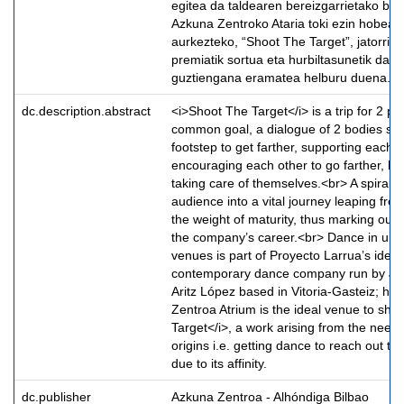
egitea da taldearen bereizgarrietako bat. 
Azkuna Zentroko Ataria toki ezin hobea 
aurkezteko, “Shoot The Target”, jatorrira 
premiatik sortua eta hurbiltasunetik dant
guztiengana eramatea helburu duena.
dc.description.abstract
<i>Shoot The Target</i> is a trip for 2 p
common goal, a dialogue of 2 bodies syn
footstep to get farther, supporting each o
encouraging each other to go farther, loo
taking care of themselves.<br> A spiral 
audience into a vital journey leaping from
the weight of maturity, thus marking out a
the company’s career.<br> Dance in unc
venues is part of Proyecto Larrua’s identi
contemporary dance company run by Jor
Aritz López based in Vitoria-Gasteiz; he
Zentroa Atrium is the ideal venue to sh
Target</i>, a work arising from the need 
origins i.e. getting dance to reach out to
due to its affinity.
dc.publisher
Azkuna Zentroa - Alhóndiga Bilbao