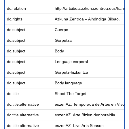
dc.relation
http://artxiboa.azkunazentroa.eus/hand
dc.rights
Azkuna Zentroa – Alhóndiga Bilbao.
dc.subject
Cuerpo
dc.subject
Gorputza
dc.subject
Body
dc.subject
Lenguaje corporal
dc.subject
Gorputz-hizkuntza
dc.subject
Body language
dc.title
Shoot The Target
dc.title.alternative
eszenAZ. Temporada de Artes en Vivo
dc.title.alternative
eszenAZ. Arte Bizien denboraldia
dc.title.alternative
eszenAZ. Live Arts Season