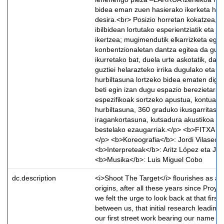
bidea eman zuen hasierako ikerketa hart
desira.<br> Posizio horretan kokatzea, b
ibilbidean lortutako esperientziatik eta jak
ikertzea; mugimendutik elkarrizketa egit
konbentzionaletan dantza egitea da gure
ikurretako bat, duela urte askotatik, dant
guztiei helarazteko irrika dugulako eta p
hurbiltasuna lortzeko bidea ematen digul
beti egin izan dugu espazio berezietarak
espezifikoak sortzeko apustua, kontuan ha
hurbiltasuna, 360 graduko ikusgarritasu
iragankortasuna, kutsadura akustikoa et
bestelako ezaugarriak.</p> <b>FITXA 
</p> <b>Koreografia</b>: Jordi Vilaseca
<b>Interpreteak</b>: Aritz López eta Jor
<b>Musika</b>: Luis Miguel Cobo
dc.description
<i>Shoot The Target</i> flourishes as a n
origins, after all these years since Proy
we felt the urge to look back at that first
between us, that initial research leading 
our first street work bearing our name