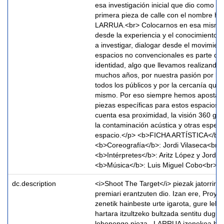
esa investigación inicial que dio como r
primera pieza de calle con el nombre 
LARRUA.<br> Colocarnos en esa misma 
desde la experiencia y el conocimiento a
a investigar, dialogar desde el movimien
espacios no convencionales es parte de
identidad, algo que llevamos realizando
muchos años, por nuestra pasión por lle
todos los públicos y por la cercanía que
mismo. Por eso siempre hemos apostado
piezas específicas para estos espacios,
cuenta esa proximidad, la visión 360 gra
la contaminación acústica y otras especi
espacio.</p> <b>FICHA ARTÍSTICA</b>
<b>Coreografía</b>: Jordi Vilaseca<br>
<b>Intérpretes</b>: Aritz López y Jordi 
<b>Música</b>: Luis Miguel Cobo<br>
dc.description
<i>Shoot The Target</i> piezak jatorrira i
premiari erantzuten dio. Izan ere, Proye
zenetik hainbeste urte igarota, gure lehe
hartara itzultzeko bultzada sentitu dugu;
lehenengo pieza –LARRUA izenekoa hori