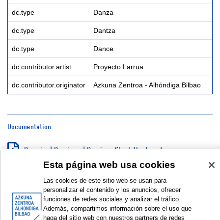
dc.type
Danza
dc.type
Dantza
dc.type
Dance
dc.contributor.artist
Proyecto Larrua
dc.contributor.originator
Azkuna Zentroa - Alhóndiga Bilbao
Documentation:
Dosssier | Dossierra | Dossier - Shoot The Target
Esta página web usa cookies
Galería de fotos | Argazki galeria | Photo gallery © Azkuna
Zentroa - Alhóndiga Bilbao
Las cookies de este sitio web se usan para
personalizar el contenido y los anuncios, ofrecer
SHOW SIMPLE ITEM RECORD
funciones de redes sociales y analizar el tráfico.
Además, compartimos información sobre el uso que
haga del sitio web con nuestros partners de redes