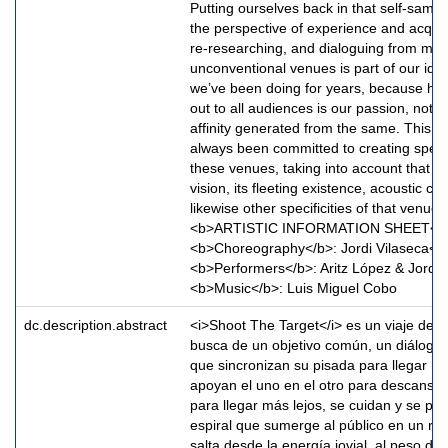
Putting ourselves back in that self-same 
the perspective of experience and acqui
re-researching, and dialoguing from mo
unconventional venues is part of our iden
we’ve been doing for years, because ha
out to all audiences is our passion, not 
affinity generated from the same. This i
always been committed to creating specif
these venues, taking into account that pr
vision, its fleeting existence, acoustic c
likewise other specificities of that venue.
<b>ARTISTIC INFORMATION SHEET</b
<b>Choreography</b>: Jordi Vilaseca<b
<b>Performers</b>: Aritz López & Jordi 
<b>Music</b>: Luis Miguel Cobo
dc.description.abstract
<i>Shoot The Target</i> es un viaje de 
busca de un objetivo común, un diálogo
que sincronizan su pisada para llegar má
apoyan el uno en el otro para descansar
para llegar más lejos, se cuidan y se p
espiral que sumerge al público en un reco
salta desde la energía jovial, al peso de