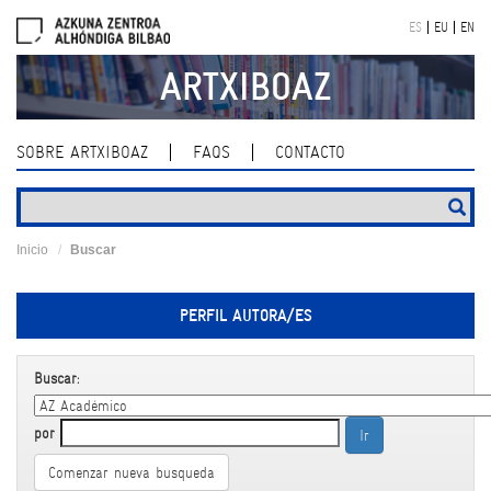
Skip
ES
EU
EN
navigation
ARTXIBOAZ
SOBRE ARTXIBOAZ
FAQS
CONTACTO
Inicio
Buscar
PERFIL AUTORA/ES
Buscar:
por
Comenzar nueva busqueda