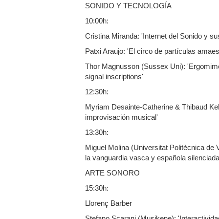
SONIDO Y TECNOLOGÍA
10:00h:
Cristina Miranda: 'Internet del Sonido y sus
Patxi Araujo: 'El circo de partículas amae
Thor Magnusson (Sussex Uni): 'Ergomimesi
signal inscriptions'
12:30h:
Myriam Desainte-Catherine & Thibaud Kel
improvisación musical'
13:30h:
Miguel Molina (Universitat Politècnica d
la vanguardia vasca y española silenciad
ARTE SONORO
15:30h:
Llorenç Barber
Stefano Scarani (Musikene): 'Interactivida