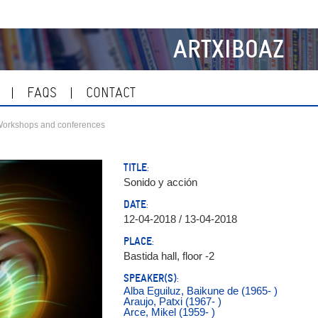
ARTXIBOAZ
FAQS
CONTACT
orkshops and conferences
TITLE:
Sonido y acción
DATE:
12-04-2018 / 13-04-2018
PLACE:
Bastida hall, floor -2
SPEAKER(S):
Alba Eguiluz, Baikune de (1965- )
Araujo, Patxi (1967- )
Arce, Mikel (1959- )