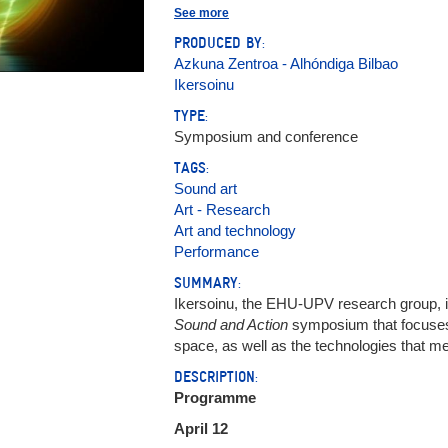
Arriaga Sanz, Cristina
See more
Barber, Llorenç (1948- )
Bottecchia, Sébastien
PRODUCED BY:
Couture, Nadine
Azkuna Zentroa - Alhóndiga Bilbao
Crego, Juan (1962- )
Desainte-Catherine, Myriam
Ikersoinu
Gomez Jauregui, David Antonio
Hurtado, Enrike
TYPE:
Keller, Thibaud
Symposium and conference
Magnusson, Thor
Mantzisidor Uria, Jon
TAGS:
Miranda de Almeida, Cristina
Molina Alarcón, Miguel
Sound art
Monge Gómez, Natalia
Art - Research
Okariz, Itziar (1965- )
Art and technology
Rekalde, Josu (1959- )
Rozas, Ixiar (1972- )
Performance
Scarani, Stefano (1966- )
Vicente García, Amaia (1976 -)
SUMMARY:
Villota Toyos, Gabriel (1964- )
Ikersoinu, the EHU-UPV research group, in
Sound and Action
symposium that focuses 
space, as well as the technologies that me
DESCRIPTION:
Programme
April 12