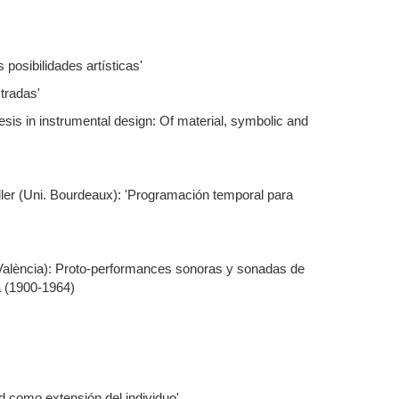
 posibilidades artísticas'
stradas'
s in instrumental design: Of material, symbolic and
ler (Uni. Bourdeaux): 'Programación temporal para
e València): Proto-performances sonoras y sonadas de
a (1900-1964)
d como extensión del individuo'