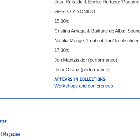
Josu Rekalde & Enrike Hurtado: 'Parlamen
GESTO Y SONIDO
15:30h:
Cristina Arriaga & Baikune de Alba: 'Sound
Natalia Monge: 'Irrintzi ibiltari/ Irrintzi itiner
17:30h:
Jon Mantzisidor (performance)
Itziar Okariz (performance)
APPEARS IN COLLECTIONS:
Workshops and conferences
ster
a | Magazine