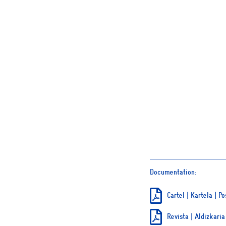
Documentation:
Cartel | Kartela | Po
Revista | Aldizkari