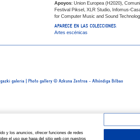
Apoyos
: Union Europea (H2020), Comunida
Festival Piksel, XLR Studio, Infomus-Casa 
for Computer Music and Sound Technology
APARECE EN LAS COLECCIONES:
Artes escénicas
Argazki galeria | Photo gallery © Azkuna Zentroa – Alhóndiga Bilbao
ido y los anuncios, ofrecer funciones de redes
obre el uso que haga del sitio web con nuestros