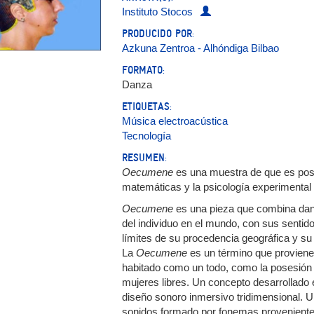
Instituto Stocos
PRODUCIDO POR:
Azkuna Zentroa - Alhóndiga Bilbao
FORMATO:
Danza
ETIQUETAS:
Música electroacústica
Tecnología
RESUMEN:
Oecumene
es una muestra de que es posible 
matemáticas y la psicología experimental 
Oecumene
es una pieza que combina danz
del individuo en el mundo, con sus sentid
límites de su procedencia geográfica y su i
La
Oecumene
es un término que proviene
habitado como un todo, como la posesión
mujeres libres. Un concepto desarrollado 
diseño sonoro inmersivo tridimensional. U
sonidos formado por fonemas provenientes