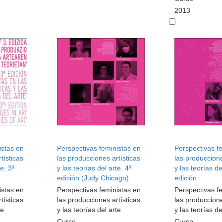
2013
istas en
Perspectivas feministas en
Perspectivas f
tísticas
las producciones artísticas
las produccione
te. 3ª
y las teorías del arte. 4ª
y las teorías de
edición (Judy Chicago)
edición
istas en
Perspectivas feministas en
Perspectivas f
tísticas
las producciones artísticas
las produccione
te
y las teorías del arte
y las teorías de
Curso
Curso