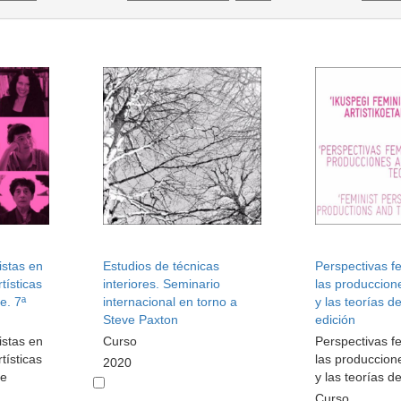
istas en
Estudios de técnicas
Perspectivas f
tísticas
interiores. Seminario
las produccione
te. 7ª
internacional en torno a
y las teorías de
Steve Paxton
edición
istas en
Curso
Perspectivas f
tísticas
las produccione
2020
te
y las teorías de
Curso