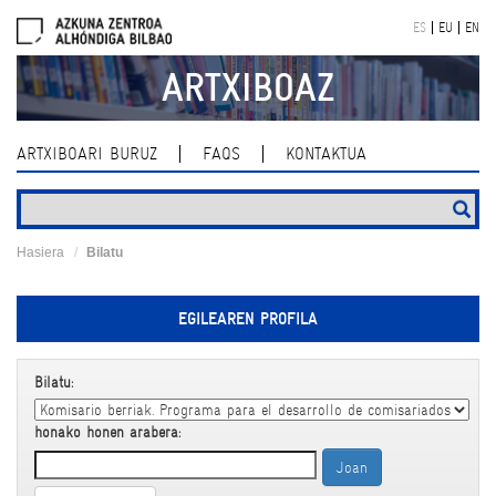
Skip
ES
EU
EN
navigation
ARTXIBOAZ
ARTXIBOARI BURUZ
FAQS
KONTAKTUA
Hasiera
Bilatu
EGILEAREN PROFILA
Bilatu:
honako honen arabera: