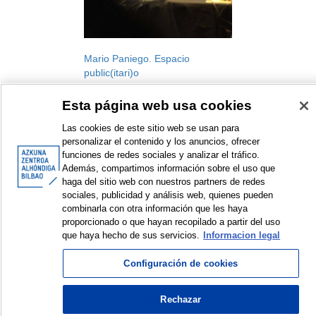
Mario Paniego. Espacio
public(itari)o
Komsiario berriak. Komisariatuak
Esta página web usa cookies
garatzeko programa, 2020
Erakusketa
Las cookies de este sitio web se usan para
2020
personalizar el contenido y los anuncios, ofrecer
funciones de redes sociales y analizar el tráfico.
Además, compartimos información sobre el uso que
haga del sitio web con nuestros partners de redes
sociales, publicidad y análisis web, quienes pueden
combinarla con otra información que les haya
<
Erakusten diren elementuak: 1 a 1 de 1
>
proporcionado o que hayan recopilado a partir del uso
que haya hecho de sus servicios.
Informacion legal
Configuración de cookies
© Azkuna Zentroa - Alhóndiga Bilbao
Rechazar