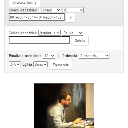
Bilaketa berria
Uneko iragazkiak:
Gehitu iragazkiak
Emaitzak orrialdeko
|
Ordenatu:
Egilea