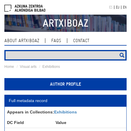
Skip
ES
EU
EN
navigation
ARTXIBOAZ
ABOUT ARTXIBOAZ
FAQS
CONTACT
Home
Visual arts
Exhibitions
AUTHOR PROFILE
Full metadata record
Appears in Collections:
Exhibitions
DC Field
Value