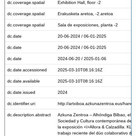
dc.coverage.spatial
Exhibition Hall, floor -2
dc.coverage.spatial
Erakusketa aretoa, -2.aretoa
dc.coverage.spatial
Sala de exposiciones, planta -2
dc.date
20-06-2024 / 06-01-2025
dc.date
20-06-2024 / 06-01-2025
dc.date
2024-06-20 / 2025-01-06
dc.date.accessioned
2025-03-10T08:16:16Z
dc.date.available
2025-03-10T08:16:16Z
dc.date.issued
2024
dc.identifier.uri
http://artxiboa.azkunazentroa.eus/hand
dc.description.abstract
Azkuna Zentroa – Alhóndiga Bilbao, el C
Sociedad y Cultura contemporánea de Bi
la exposición <i>Allora & Calzadilla: KLI
trabajo reciente del dúo colaborativo de a