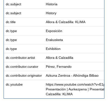
dc.subject
Historia
dc.subject
History
dc.title
Allora & Calzadilla: KLIMA
dc.type
Exposición
dc.type
Erakusketa
dc.type
Exhibition
dc.contributor.artist
Allora & Calzadilla
dc.contributor.curator
Pérez, Fernando
dc.contributor.originator
Azkuna Zentroa - Alhóndiga Bilbao
dc.youtube
https://www.youtube.com/watch?v=E1pb
Presentación | Aurkezpena | Presentation
Calzadilla: KLIMA