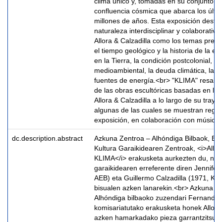
clima único y, tomadas en su conjunto, 
confluencia cósmica que abarca los últi
millones de años. Esta exposición destac
naturaleza interdisciplinar y colaborativa
Allora & Calzadilla como los temas prese
el tiempo geológico y la historia de la ev
en la Tierra, la condición postcolonial, la 
medioambiental, la deuda climática, la ge
fuentes de energía.<br> "KLIMA" resalta
de las obras escultóricas basadas en la
Allora & Calzadilla a lo largo de su trayect
algunas de las cuales se muestran regul
exposición, en colaboración con músicos
dc.description.abstract
Azkuna Zentroa – Alhóndiga Bilbaok, Bil
Kultura Garaikidearen Zentroak, <i>Allora
KLIMA</i> erakusketa aurkezten du, nazi
garaikidearen erreferente diren Jennifer 
AEB) eta Guillermo Calzadilla (1971, Kub
bisualen azken lanarekin.<br> Azkuna Ze
Alhóndiga bilbaoko zuzendari Fernando
komisariatutako erakusketa honek Allora
azken hamarkadako pieza garrantzitsue