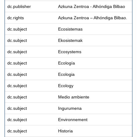
dc.publisher
Azkuna Zentroa - Alhóndiga Bilbao
dc.rights
Azkuna Zentroa – Alhóndiga Bilbao.
dc.subject
Ecosistemas
dc.subject
Ekosistemak
dc.subject
Ecosystems
dc.subject
Ecología
dc.subject
Ecologia
dc.subject
Ecology
dc.subject
Medio ambiente
dc.subject
Ingurumena
dc.subject
Environnement
dc.subject
Historia