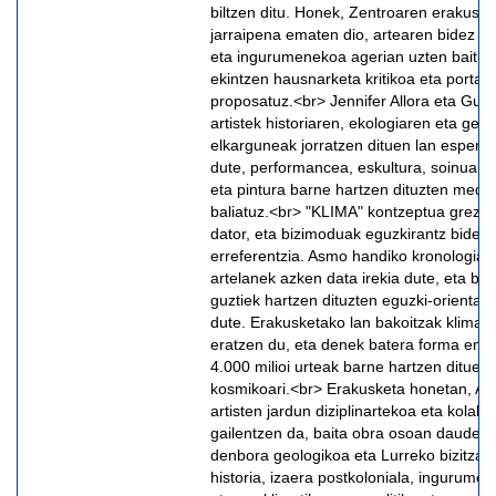
biltzen ditu. Honek, Zentroaren erakusket
jarraipena ematen dio, artearen bidez larr
eta ingurumenekoa agerian uzten baititu,
ekintzen hausnarketa kritikoa eta portae
proposatuz.<br> Jennifer Allora eta Guill
artistek historiaren, ekologiaren eta geop
elkarguneak jorratzen dituen lan esperim
dute, performancea, eskultura, soinua, b
eta pintura barne hartzen dituzten medio 
baliatuz.<br> "KLIMA" kontzeptua greziar
dator, eta bizimoduak eguzkirantz biderat
erreferentzia. Asmo handiko kronologia
artelanek azken data irekia dute, eta biz
guztiek hartzen dituzten eguzki-orientazi
dute. Erakusketako lan bakoitzak klima 
eratzen du, eta denek batera forma ema
4.000 milioi urteak barne hartzen dituen
kosmikoari.<br> Erakusketa honetan, Allo
artisten jardun diziplinartekoa eta kolabo
gailentzen da, baita obra osoan dauden 
denbora geologikoa eta Lurreko bizitzar
historia, izaera postkoloniala, ingurumen-