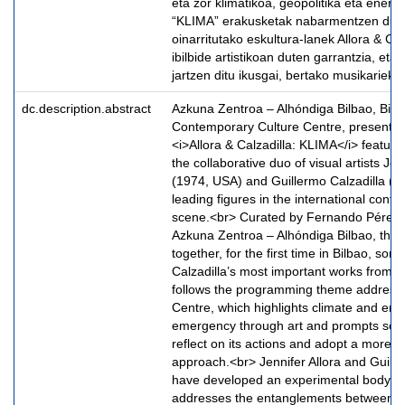
eta zor klimatikoa, geopolitika eta energi
“KLIMA” erakusketak nabarmentzen du 
oinarritutako eskultura-lanek Allora & Calz
ibilbide artistikoan duten garrantzia, eta
jartzen ditu ikusgai, bertako musikariekin
dc.description.abstract
Azkuna Zentroa – Alhóndiga Bilbao, Bilb
Contemporary Culture Centre, presents t
<i>Allora & Calzadilla: KLIMA</i> featuri
the collaborative duo of visual artists Jen
(1974, USA) and Guillermo Calzadilla (1
leading figures in the international cont
scene.<br> Curated by Fernando Pérez, 
Azkuna Zentroa – Alhóndiga Bilbao, the e
together, for the first time in Bilbao, some
Calzadilla’s most important works from th
follows the programming theme address
Centre, which highlights climate and env
emergency through art and prompts societ
reflect on its actions and adopt a more s
approach.<br> Jennifer Allora and Guille
have developed an experimental body of
addresses the entanglements between hi