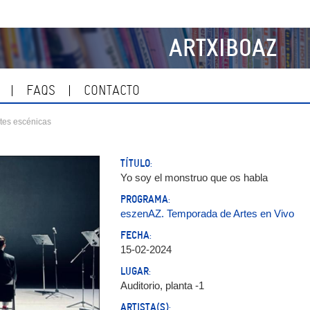
ARTXIBOAZ
FAQS
CONTACTO
tes escénicas
TÍTULO:
Yo soy el monstruo que os habla
PROGRAMA:
eszenAZ. Temporada de Artes en Vivo
FECHA:
15-02-2024
LUGAR:
Auditorio, planta -1
ARTISTA(S):