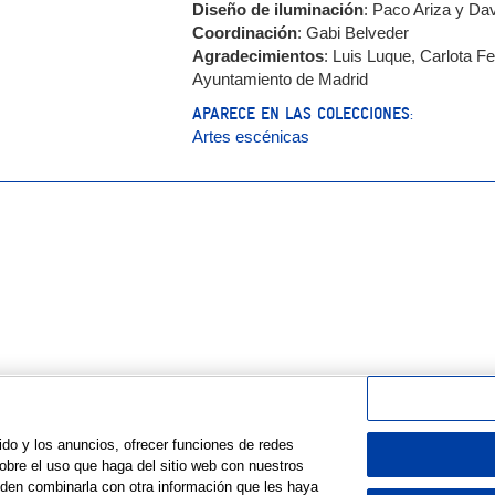
Diseño de iluminación
: Paco Ariza y Da
Coordinación
: Gabi Belveder
Agradecimientos
: Luis Luque, Carlota 
Ayuntamiento de Madrid
APARECE EN LAS COLECCIONES:
Artes escénicas
Argazki galeria | Photo gallery © Azkuna Zentroa – Alhóndiga Bilbao
ido y los anuncios, ofrecer funciones de redes
obre el uso que haga del sitio web con nuestros
eden combinarla con otra información que les haya