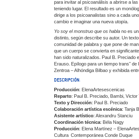
para invitar al psicoanálisis a abrirse a 
teniendo lugar. El resultado es un monólog
dirige a los psicoanalistas sino a cada un
cambio e imaginar una nueva utopía.
Yo soy el monstruo que os habla
no es una
distinto, según describe su autor. Un text
comunidad de palabra y que pone de manifie
que un cuerpo se convierta en significant
han sido naturalizados. Paul B. Preciado 
Erauso. Epílogo para un tiempo trans" de 
Zentroa – Alhóndiga Bilbao y exhibida en
DESCRIPCIÓN:
Producción
: ElenaArtesescenicas
Reparto
: Paul B. Preciado, Bambi, Victo
Texto y Dirección
: Paul B. Preciado
Colaboración artística escénica
: Tanja 
Asistente artístico
: Alexandru Stanciu
Coordinación técnica
: Béla Nagy
Producción
: Elena Martínez – ElenaArte
Cultura Contemporánea Conde Duque