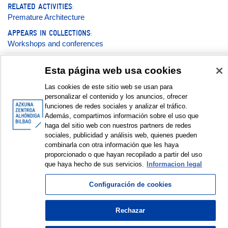
RELATED ACTIVITIES:
Premature Architecture
APPEARS IN COLLECTIONS:
Workshops and conferences
Esta página web usa cookies
Documentation:
Las cookies de este sitio web se usan para
En conversación | Hizketan | A conversation with: Isidoro
personalizar el contenido y los anuncios, ofrecer
Valcárcel Medina
funciones de redes sociales y analizar el tráfico.
Galeria de fotos | Argazki galeria | Photo gallery © Azkuna
Además, compartimos información sobre el uso que
Zentroa - Alhóndiga Bilbao
haga del sitio web con nuestros partners de redes
sociales, publicidad y análisis web, quienes pueden
DISPLAY IN DUBLIN CORE FORMAT
combinarla con otra información que les haya
proporcionado o que hayan recopilado a partir del uso
que haya hecho de sus servicios.
Informacion legal
Configuración de cookies
© Azkuna Zentroa - Alhóndiga Bilbao
Rechazar