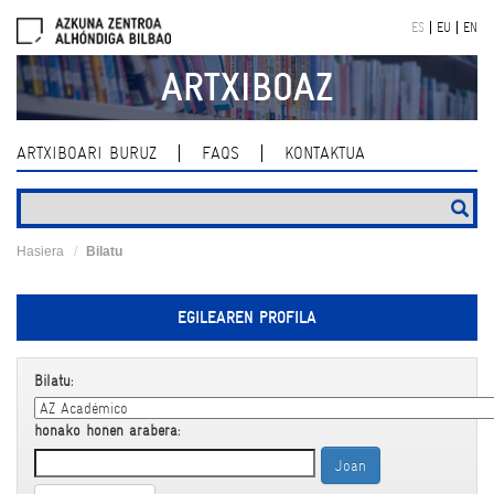
Skip
ES
EU
EN
navigation
ARTXIBOAZ
ARTXIBOARI BURUZ
FAQS
KONTAKTUA
Hasiera
Bilatu
EGILEAREN PROFILA
Bilatu:
honako honen arabera: