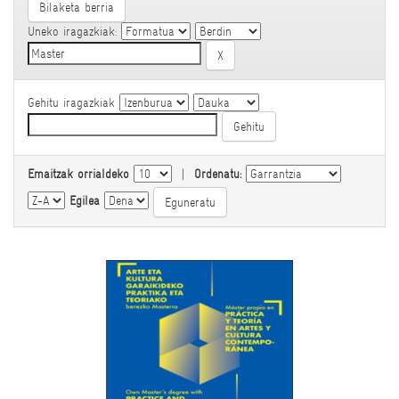
Bilaketa berria
Uneko iragazkiak:
Gehitu iragazkiak
Emaitzak orrialdeko
|
Ordenatu:
Egilea