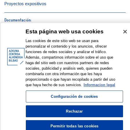
Proyectos expositivos
Documentación:
Esta página web usa cookies
Cartel | Kartela | Poster
Las cookies de este sitio web se usan para
Revista | Aldizkaria | Magazine
personalizar el contenido y los anuncios, ofrecer
funciones de redes sociales y analizar el tráfico.
Galería de fotos | Argazki galeria | Photo gallery © Azkuna
Además, compartimos información sobre el uso que
Zentroa – Alhóndiga Bilbao
haga del sitio web con nuestros partners de redes
sociales, publicidad y análisis web, quienes pueden
VISUALIZAR EN FORMATO DUBLIN CORE
combinarla con otra información que les haya
proporcionado o que hayan recopilado a partir del uso
que haya hecho de sus servicios.
Informacion legal
Configuración de cookies
© Azkuna Zentroa - Alhóndiga Bilbao
Rechazar
Permitir todas las cookies