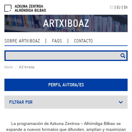
Skip
ES
EU
EN
navigation
ARTXIBOAZ
SOBRE ARTXIBOAZ
FAQS
CONTACTO
Inicio
AZ Irratia
PERFIL AUTORA/ES
FILTRAR POR
La programación de Azkuna Zentroa – Alhóndiga Bilbao se
expande a nuevos formatos que difunden, amplían y maximizan