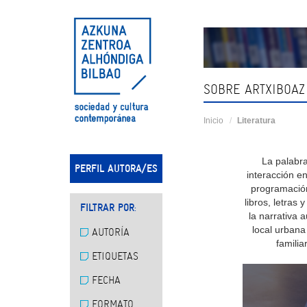
Skip
navigation
SOBRE ARTXIBOAZ
Inicio
Literatura
La palabra
PERFIL AUTORA/ES
interacción e
programación
libros, letras 
FILTRAR POR:
la narrativa 
local urbana
AUTORÍA
famili
ETIQUETAS
FECHA
FORMATO