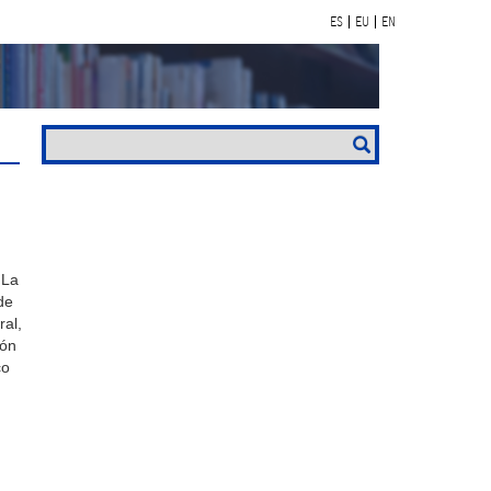
ES
EU
EN
 La
de
ral,
ión
co