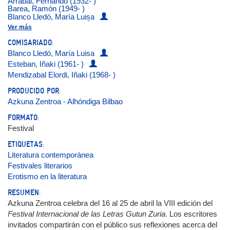
Arrabal, Fernando (1932- )
Barea, Ramón (1949- )
Blanco Lledó, María Luisa
Borda, Itxaro (1959- )
Ver más
Ellroy, James (1948- )
Esteban, Iñaki (1961- )
COMISARIADO:
González Iglesias, Juan Antonio (1964- )
Blanco Lledó, María Luisa
Guerra, Wendy (1970- )
Esteban, Iñaki (1961- )
Jiménez, Edorta (1953- )
Marías, Javier (1951- 2022 )
Mendizabal Elordi, Iñaki (1968- )
Navarro, Justo (1953- )
Osoro Igartua, Jasone (1971- )
PRODUCIDO POR:
Pombo, Álvaro (1939- )
Azkuna Zentroa - Alhóndiga Bilbao
Todorov, Tzvetan (1939-2017)
FORMATO:
Festival
ETIQUETAS:
Literatura contemporánea
Festivales literarios
Erotismo en la literatura
RESUMEN:
Azkuna Zentroa celebra del 16 al 25 de abril la VIII edición del
Festival Internacional de las Letras Gutun Zuria
. Los escritores
invitados compartirán con el público sus reflexiones acerca del