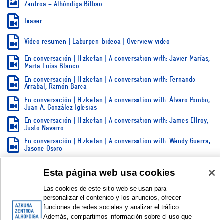
Zentroa – Alhóndiga Bilbao
Teaser
Vídeo resumen | Laburpen-bideoa | Overview video
En conversación | Hizketan | A conversation with: Javier Marías,
María Luisa Blanco
En conversación | Hizketan | A conversation with: Fernando
Arrabal, Ramón Barea
En conversación | Hizketan | A conversation with: Álvaro Pombo,
Juan A. González Iglesias
En conversación | Hizketan | A conversation with: James Ellroy,
Justo Navarro
En conversación | Hizketan | A conversation with: Wendy Guerra,
Jasone Osoro
En conversación | Hizketan | A conversation with: Itxaro Borda,
Edorta Jiménez, Iñaki Mendizabal
Esta página web usa cookies
En conversación | Hizketan | A conversation with: Tzvetan
Las cookies de este sitio web se usan para
Tódorov, Iñaki Esteban
personalizar el contenido y los anuncios, ofrecer
Ilargiaren alde erantzian, 2015. Harkaitz Cano, Petti, Joxan
funciones de redes sociales y analizar el tráfico.
Goikoetxea
Además, compartimos información sobre el uso que