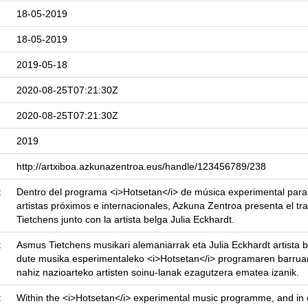
18-05-2019
18-05-2019
2019-05-18
2020-08-25T07:21:30Z
2020-08-25T07:21:30Z
2019
http://artxiboa.azkunazentroa.eus/handle/123456789/238
t
Dentro del programa <i>Hotsetan</i> de música experimental para 
artistas próximos e internacionales, Azkuna Zentroa presenta el 
Tietchens junto con la artista belga Julia Eckhardt.
t
Asmus Tietchens musikari alemaniarrak eta Julia Eckhardt artista 
dute musika esperimentaleko <i>Hotsetan</i> programaren barrua
nahiz nazioarteko artisten soinu-lanak ezagutzera ematea izanik.
t
Within the <i>Hotsetan</i> experimental music programme, and in 