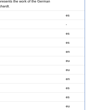
 presents the work of the German
khardt.
es
-
es
es
en
eu
eu
en
es
es
eu