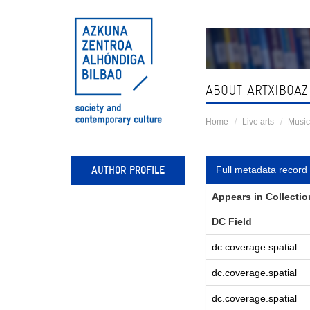
Skip
navigation
ABOUT ARTXIBOAZ
Home
Live arts
Music
AUTHOR PROFILE
Full metadata record
Appears in Collectio
DC Field
dc.coverage.spatial
dc.coverage.spatial
dc.coverage.spatial