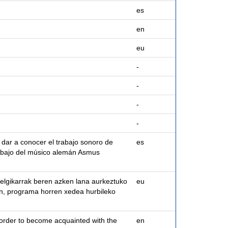
es
en
eu
-
-
-
-
dar a conocer el trabajo sonoro de
es
trabajo del músico alemán Asmus
belgikarrak beren azken lana aurkeztuko
eu
n, programa horren xedea hurbileko
order to become acquainted with the
en