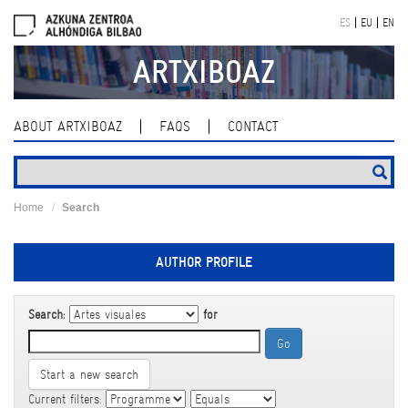
Skip
ES
EU
EN
navigation
ARTXIBOAZ
ABOUT ARTXIBOAZ
FAQS
CONTACT
Home
Search
AUTHOR PROFILE
Search:
for
Start a new search
Current filters: