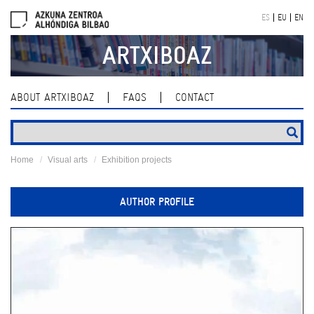
Skip
ES
EU
EN
navigation
ARTXIBOAZ
ABOUT ARTXIBOAZ
FAQS
CONTACT
Home
Visual arts
Exhibition projects
AUTHOR PROFILE