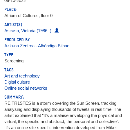
06-10-2022
PLACE:
Atrium of Cultures, floor 0
ARTIST(S):
Ascaso, Victoria (1986- )
PRODUCED BY:
Azkuna Zentroa - Alhóndiga Bilbao
TYPE:
Screening
TAGS:
Art and technology
Digital culture
Online social networks
SUMMARY:
RE:TR1STES is a storm covering the Sun Screen, tracking,
analysing and displaying thousands of tweets in real time. The
artist explained that “It’s a malaise enveloping the physical and
virtual, the specific and abstract, the personal and collective”.
It’s an online site-specific intervention developed from Mikel