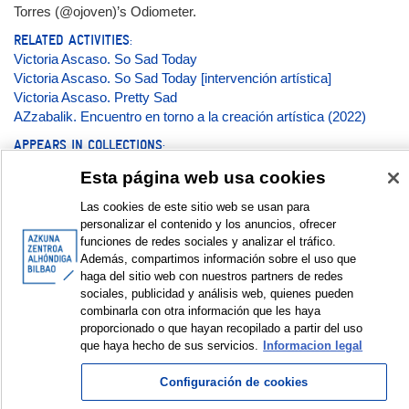
Torres (@ojoven)’s Odiometer.
RELATED ACTIVITIES:
Victoria Ascaso. So Sad Today
Victoria Ascaso. So Sad Today [intervención artística]
Victoria Ascaso. Pretty Sad
AZzabalik. Encuentro en torno a la creación artística (2022)
APPEARS IN COLLECTIONS:
Exhibition projects
Esta página web usa cookies
Las cookies de este sitio web se usan para
Documentation:
personalizar el contenido y los anuncios, ofrecer
funciones de redes sociales y analizar el tráfico.
Galería de fotos | Argazki galeria | Photo gallery © Azkuna
Además, compartimos información sobre el uso que
Zentroa - Alhóndiga Bilbao
haga del sitio web con nuestros partners de redes
sociales, publicidad y análisis web, quienes pueden
DISPLAY IN DUBLIN CORE FORMAT
combinarla con otra información que les haya
proporcionado o que hayan recopilado a partir del uso
que haya hecho de sus servicios.
Informacion legal
Configuración de cookies
© Azkuna Zentroa - Alhóndiga Bilbao