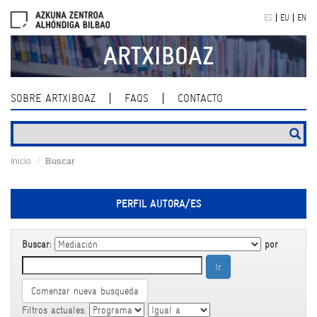
Skip
ES
EU
EN
navigation
ARTXIBOAZ
SOBRE ARTXIBOAZ
FAQS
CONTACTO
Inicio
Buscar
PERFIL AUTORA/ES
Buscar:
por
Comenzar nueva busqueda
Filtros actuales: