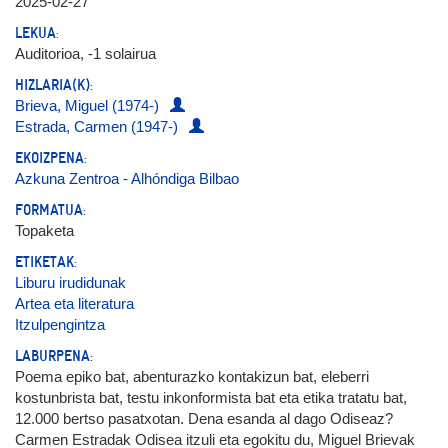
2025-02-27
LEKUA:
Auditorioa, -1 solairua
HIZLARIA(K):
Brieva, Miguel (1974-)
Estrada, Carmen (1947-)
EKOIZPENA:
Azkuna Zentroa - Alhóndiga Bilbao
FORMATUA:
Topaketa
ETIKETAK:
Liburu irudidunak
Artea eta literatura
Itzulpengintza
LABURPENA:
Poema epiko bat, abenturazko kontakizun bat, eleberri
kostunbrista bat, testu inkonformista bat eta etika tratatu bat,
12.000 bertso pasatxotan. Dena esanda al dago Odiseaz?
Carmen Estradak Odisea itzuli eta egokitu du, Miguel Brievak