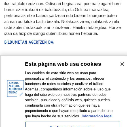
ilustratutako edizioan. Odiseari begiratzea, poema izugarri horri
buruz ezer irakurri ez balu bezala, eta Odisea marraztea,
pertsonaiak etxe batera sartzean edo bidean bihurgune baten
atzean aurkituko balitu bezala. Nolakoak ziren, nolakoak zirela
uste zuten, nolakoak izan zitezkeen. Haiekin hitz egitea. Horixe
izan da hizpide izango duten liburu honen helburua.
BILDUMETAN AGERTZEN DA:
Esta página web usa cookies
Dokumentazioa:
Las cookies de este sitio web se usan para
Conversación | Hizketan | En conversación. Carmen Estrada eta
personalizar el contenido y los anuncios, ofrecer
Miguel Brieva
funciones de redes sociales y analizar el tráfico.
Galería de fotos | Argazki galeria | Photo gallery © Azkuna
Además, compartimos información sobre el uso que
Zentroa – Alhóndiga Bilbao
haga del sitio web con nuestros partners de redes
sociales, publicidad y análisis web, quienes pueden
DUBLIN CORE FORMATUAN BISTARATU
combinarla con otra información que les haya
proporcionado o que hayan recopilado a partir del uso
que haya hecho de sus servicios.
Informacion legal