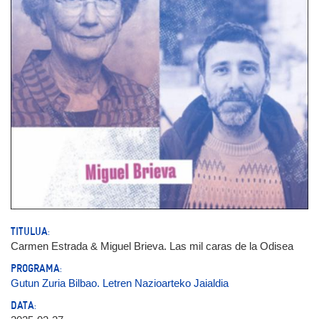
TITULUA:
Carmen Estrada & Miguel Brieva. Las mil caras de la Odisea
PROGRAMA:
Gutun Zuria Bilbao. Letren Nazioarteko Jaialdia
DATA: