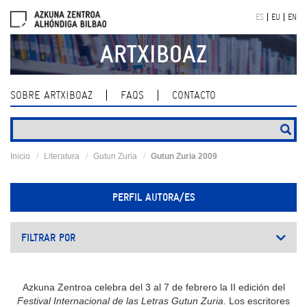
Skip
ES
EU
EN
navigation
ARTXIBOAZ
SOBRE ARTXIBOAZ
FAQS
CONTACTO
Inicio
Literatura
Gutun Zuria
Gutun Zuria 2009
PERFIL AUTORA/ES
FILTRAR POR
Azkuna Zentroa celebra del 3 al 7 de febrero la II edición del
Festival Internacional de las Letras Gutun Zuria
. Los escritores