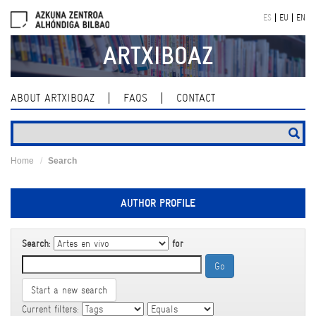
Skip
ES
EU
EN
navigation
ARTXIBOAZ
ABOUT ARTXIBOAZ
FAQS
CONTACT
Home
Search
AUTHOR PROFILE
Search:
for
Start a new search
Current filters: