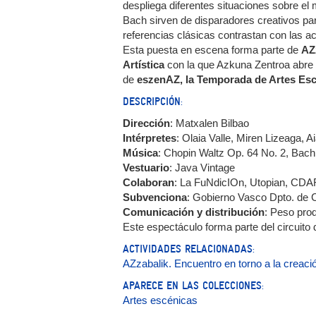
despliega diferentes situaciones sobre e
Bach sirven de disparadores creativos pa
referencias clásicas contrastan con las ac
Esta puesta en escena forma parte de
AZ
Artística
con la que Azkuna Zentroa abre
de
eszenAZ, la Temporada de Artes Es
DESCRIPCIÓN:
Dirección
: Matxalen Bilbao
Intérpretes
: Olaia Valle, Miren Lizeaga, 
Música
: Chopin Waltz Op. 64 No. 2, Bac
Vestuario
: Java Vintage
Colaboran
: La FuNdicIOn, Utopian, CD
Subvenciona
: Gobierno Vasco Dpto. de C
Comunicación y distribución
: Peso pro
Este espectáculo forma parte del circuito
ACTIVIDADES RELACIONADAS:
AZzabalik. Encuentro en torno a la creació
APARECE EN LAS COLECCIONES:
Artes escénicas