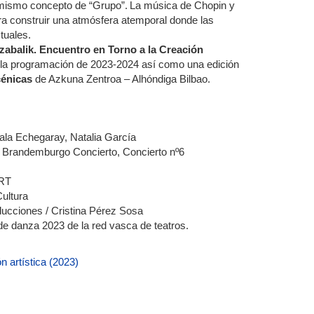
l mismo concepto de “Grupo”. La música de Chopin y
ra construir una atmósfera atemporal donde las
tuales.
zabalik. Encuentro en Torno a la Creación
 la programación de 2023-2024 así como una edición
cénicas
de Azkuna Zentroa – Alhóndiga Bilbao.
Aiala Echegaray, Natalia García
h Brandemburgo Concierto, Concierto nº6
ART
ultura
ducciones / Cristina Pérez Sosa
 de danza 2023 de la red vasca de teatros.
n artística (2023)