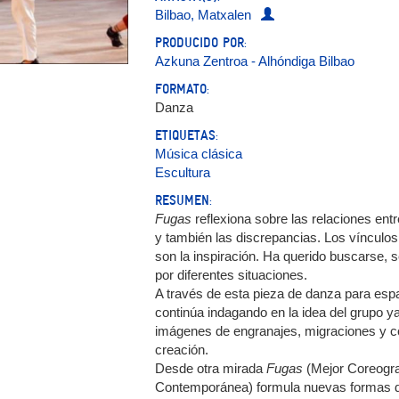
Bilbao, Matxalen
PRODUCIDO POR:
Azkuna Zentroa - Alhóndiga Bilbao
FORMATO:
Danza
ETIQUETAS:
Música clásica
Escultura
RESUMEN:
Fugas
reflexiona sobre las relaciones entre
y también las discrepancias. Los vínculos
son la inspiración. Ha querido buscarse, 
por diferentes situaciones.
A través de esta pieza de danza para esp
continúa indagando en la idea del grupo 
imágenes de engranajes, migraciones y c
creación.
Desde otra mirada
Fugas
(Mejor Coreograf
Contemporánea) formula nuevas formas de r