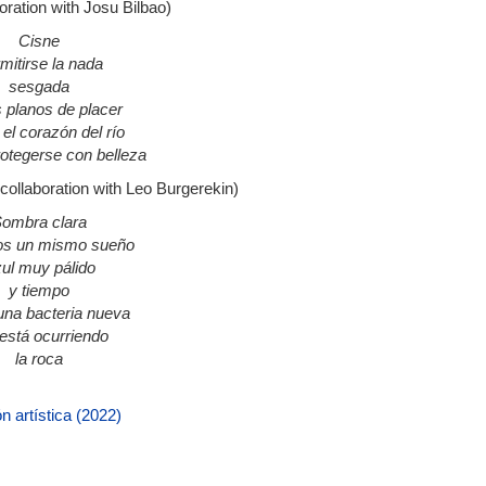
boration with Josu Bilbao)
Cisne
mitirse la nada
sesgada
s planos de placer
el corazón del río
otegerse con belleza
 collaboration with Leo Burgerekin)
ombra clara
s un mismo sueño
ul muy pálido
y tiempo
na bacteria nueva
está ocurriendo
la roca
n artística (2022)