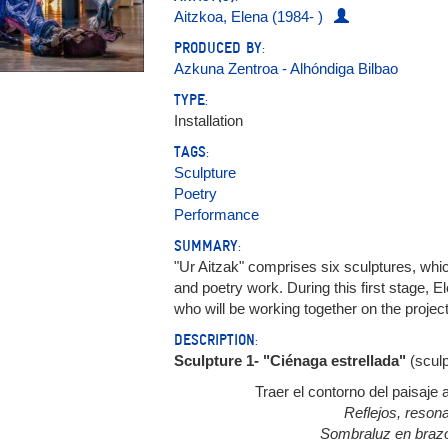
Aitzkoa, Elena (1984- )
PRODUCED BY:
Azkuna Zentroa - Alhóndiga Bilbao
TYPE:
Installation
TAGS:
Sculpture
Poetry
Performance
SUMMARY:
"Ur Aitzak" comprises six sculptures, which
and poetry work. During this first stage,
who will be working together on the projec
DESCRIPTION:
Sculpture 1- "Ciénaga estrellada"
(sculp
Traer el contorno del paisaje 
Reflejos, reson
Sombraluz en brazo