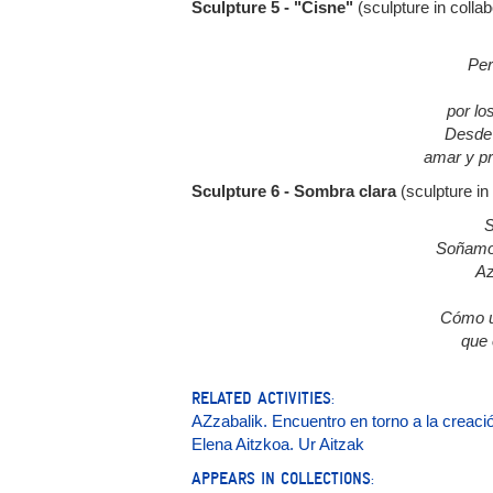
Sculpture 5 - "Cisne"
(sculpture in colla
Per
por lo
Desde 
amar y pr
Sculpture 6 - Sombra clara
(sculpture in
S
Soñamo
Az
Cómo u
que 
RELATED ACTIVITIES:
AZzabalik. Encuentro en torno a la creació
Elena Aitzkoa. Ur Aitzak
APPEARS IN COLLECTIONS: