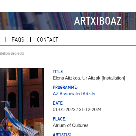
ARTXIBOAZ
FAQS
CONTACT
ibition projects
TITLE:
Elena Aitzkoa. Ur Aitzak [Installation]
PROGRAMME:
AZ Associated Artists
DATE:
01-01-2022 / 31-12-2024
PLACE:
Atrium of Cultures
ARTIST(S):