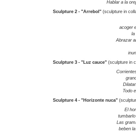
Hablar a la or
Sculpture 2 - "Arrebol"
(sculpture in col
acoger 
la
Abrazar a
inun
Sculpture 3 - "Luz cauce"
(sculpture in 
Corriente
grano
Dilata
Todo e
Sculpture 4 - "Horizonte nuca"
(sculptu
El ho
tumbarlo
Las gramí
beben la