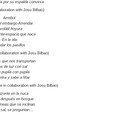
eja por su espalda convexa
laboration with Josu Bilbao)
Arrebol
el embargo Arrendar
 volátil hoyura
nte-espacio que nace
-En la ola-
dar los pasillos
collaboration with Josu Bilbao)
s que nos transportan
s de luz con sal
n pupila con pupila
ntra y sabe a Mar
re in collaboration with Josu Bilbao)
rizonte en la nuca
 después en bosque
neas que se inclinan
 sal, se preguntan…