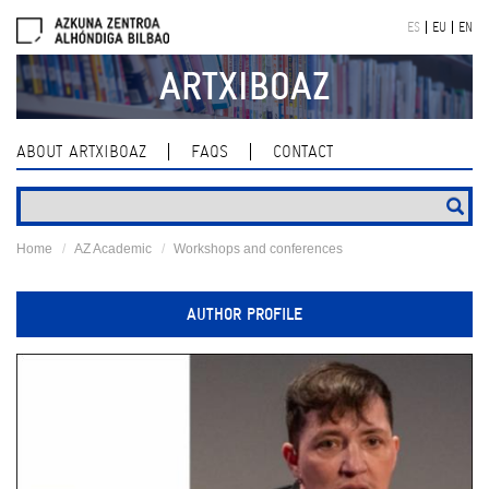
Skip
ES
EU
EN
navigation
ARTXIBOAZ
ABOUT ARTXIBOAZ
FAQS
CONTACT
Home
AZ Academic
Workshops and conferences
AUTHOR PROFILE