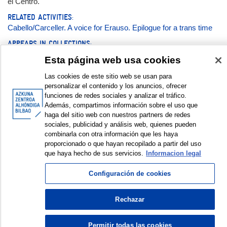
el Centro.
RELATED ACTIVITIES:
Cabello/Carceller. A voice for Erauso. Epilogue for a trans time
APPEARS IN COLLECTIONS:
Workshops and conferences
Esta página web usa cookies
Las cookies de este sitio web se usan para
Documentation:
personalizar el contenido y los anuncios, ofrecer
funciones de redes sociales y analizar el tráfico.
Conversación | Elkarrizketa | Conversation Cabello/Carceller
Además, compartimos información sobre el uso que
& Paul B. Preciado
haga del sitio web con nuestros partners de redes
sociales, publicidad y análisis web, quienes pueden
DISPLAY IN DUBLIN CORE FORMAT
combinarla con otra información que les haya
proporcionado o que hayan recopilado a partir del uso
que haya hecho de sus servicios.
Informacion legal
Configuración de cookies
© Azkuna Zentroa - Alhóndiga Bilbao
Rechazar
Permitir todas las cookies