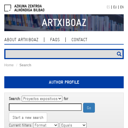
Skip
ES
EU
EN
navigation
ARTXIBOAZ
ABOUT ARTXIBOAZ
FAQS
CONTACT
Home
Search
AUTHOR PROFILE
Search:
for
Start a new search
Current filters: