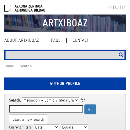
Skip
ES
EU
EN
navigation
ARTXIBOAZ
ABOUT ARTXIBOAZ
FAQS
CONTACT
Home
Search
AUTHOR PROFILE
Search:
for
Start a new search
Current filters: