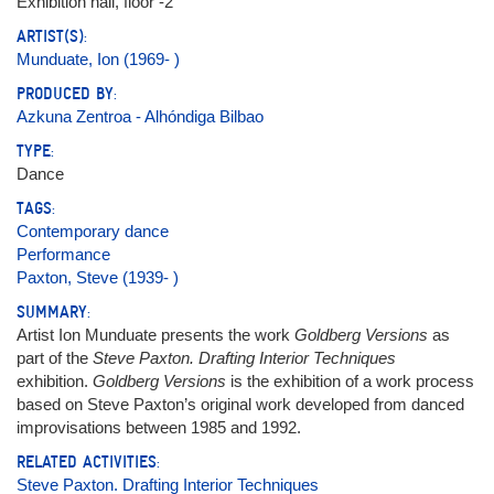
Exhibition hall, floor -2
ARTIST(S):
Munduate, Ion (1969- )
PRODUCED BY:
Azkuna Zentroa - Alhóndiga Bilbao
TYPE:
Dance
TAGS:
Contemporary dance
Performance
Paxton, Steve (1939- )
SUMMARY:
Artist Ion Munduate presents the work
Goldberg Versions
as
part of the
Steve Paxton. Drafting Interior Techniques
exhibition.
Goldberg Versions
is the exhibition of a work process
based on Steve Paxton’s original work developed from danced
improvisations between 1985 and 1992.
RELATED ACTIVITIES:
Steve Paxton. Drafting Interior Techniques