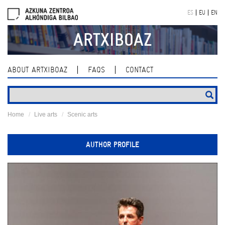
Skip
ES
EU
EN
navigation
ARTXIBOAZ
ABOUT ARTXIBOAZ
FAQS
CONTACT
Home
Live arts
Scenic arts
AUTHOR PROFILE