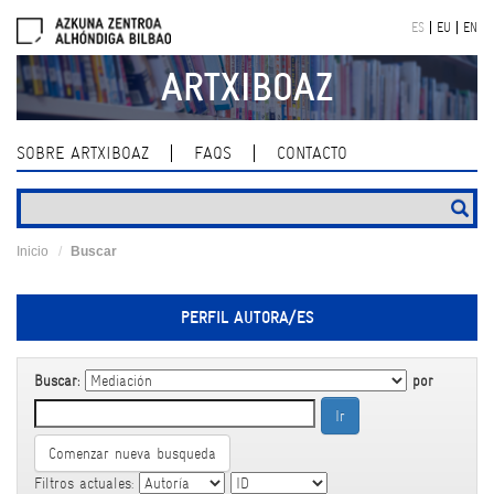
Skip
ES
EU
EN
navigation
ARTXIBOAZ
SOBRE ARTXIBOAZ
FAQS
CONTACTO
Inicio
Buscar
PERFIL AUTORA/ES
Buscar:
por
Comenzar nueva busqueda
Filtros actuales: