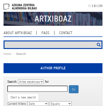
Skip
ES
EU
EN
navigation
ARTXIBOAZ
ABOUT ARTXIBOAZ
FAQS
CONTACT
Home
Search
AUTHOR PROFILE
Search:
for
Start a new search
Current filters: