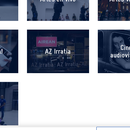
Cin
al
AZ Irratia
audiov
n