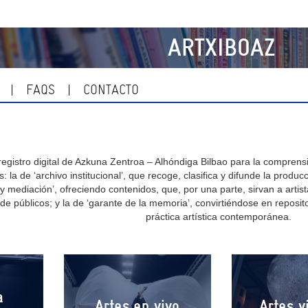
ARTXIBOAZ
FAQS
CONTACTO
 registro digital de Azkuna Zentroa – Alhóndiga Bilbao para la compren
: la de ‘archivo institucional’, que recoge, clasifica y difunde la produc
y mediación’, ofreciendo contenidos, que, por una parte, sirvan a artist
e públicos; y la de ‘garante de la memoria’, convirtiéndose en reposit
práctica artística contemporánea.
a
Artes en vivo
Artes v