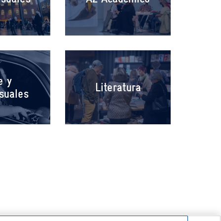
e y
Literatura
isuales