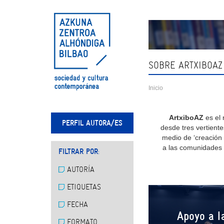
Skip
navigation
SOBRE ARTXIBOAZ
Inicio
ArtxiboAZ
es el
PERFIL AUTORA/ES
desde tres vertientes
medio de ‘creación 
a las comunidades d
FILTRAR POR:
AUTORÍA
ETIQUETAS
FECHA
Apoyo a l
FORMATO