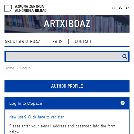
Skip
ES
EU
EN
navigation
ARTXIBOAZ
ABOUT ARTXIBOAZ
FAQS
CONTACT
Home
Log In
AUTHOR PROFILE
Log In to DSpace
New user? Click here to register.
Please enter your e-mail address and password into the form
below.