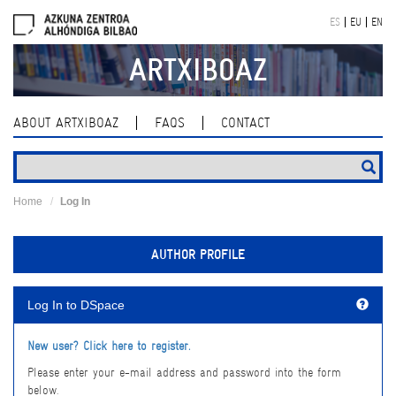
Skip
ES
EU
EN
navigation
ARTXIBOAZ
ABOUT ARTXIBOAZ
FAQS
CONTACT
Home
Log In
AUTHOR PROFILE
Log In to DSpace
New user? Click here to register.
Please enter your e-mail address and password into the form
below.