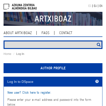
Skip
ES
EU
EN
navigation
ARTXIBOAZ
ABOUT ARTXIBOAZ
FAQS
CONTACT
Home
Log In
AUTHOR PROFILE
Log In to DSpace
New user? Click here to register.
Please enter your e-mail address and password into the form
below.