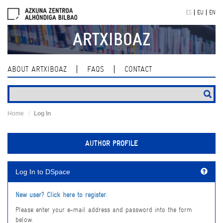
Skip
ES
EU
EN
navigation
ARTXIBOAZ
ABOUT ARTXIBOAZ
FAQS
CONTACT
Home
Log In
AUTHOR PROFILE
Log In to DSpace
New user? Click here to register.
Please enter your e-mail address and password into the form
below.