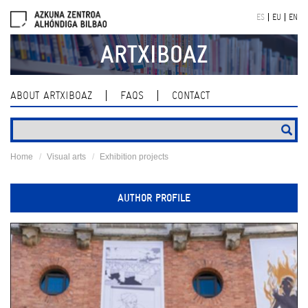
Skip
ES
EU
EN
navigation
ARTXIBOAZ
ABOUT ARTXIBOAZ
FAQS
CONTACT
Home
Visual arts
Exhibition projects
AUTHOR PROFILE