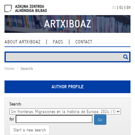
Skip
ES
EU
EN
navigation
ARTXIBOAZ
ABOUT ARTXIBOAZ
FAQS
CONTACT
Home
Search
AUTHOR PROFILE
Search:
for
Start a new search