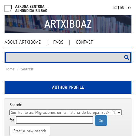
Skip
ES
EU
EN
navigation
ARTXIBOAZ
ABOUT ARTXIBOAZ
FAQS
CONTACT
Home
Search
AUTHOR PROFILE
Search:
for
Start a new search