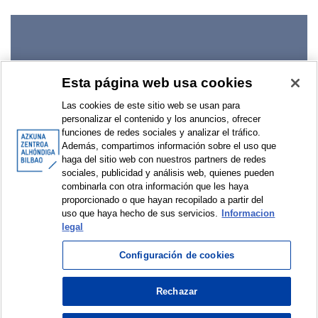
Creaciones migrantes. 2024 (2)
Esta página web usa cookies
Las cookies de este sitio web se usan para
personalizar el contenido y los anuncios, ofrecer
funciones de redes sociales y analizar el tráfico.
Además, compartimos información sobre el uso que
haga del sitio web con nuestros partners de redes
sociales, publicidad y análisis web, quienes pueden
Sin fronteras. Migraciones en la historia
combinarla con otra información que les haya
proporcionado o que hayan recopilado a partir del
de Europa. 2024 (1)
uso que haya hecho de sus servicios.
Informacion
legal
Configuración de cookies
Rechazar
© Azkuna Zentroa - Alhóndiga Bilbao