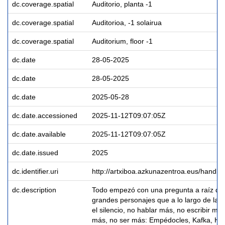
dc.coverage.spatial
Auditorio, planta -1
dc.coverage.spatial
Auditorioa, -1 solairua
dc.coverage.spatial
Auditorium, floor -1
dc.date
28-05-2025
dc.date
28-05-2025
dc.date
2025-05-28
dc.date.accessioned
2025-11-12T09:07:05Z
dc.date.available
2025-11-12T09:07:05Z
dc.date.issued
2025
dc.identifier.uri
http://artxiboa.azkunazentroa.eus/handl
dc.description
Todo empezó con una pregunta a raíz de
grandes personajes que a lo largo de la hi
el silencio, no hablar más, no escribir má
más, no ser más: Empédocles, Kafka, Höld