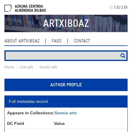
Skip
ES
EU
EN
navigation
ARTXIBOAZ
ABOUT ARTXIBOAZ
FAQS
CONTACT
Home
Live arts
Scenic arts
AUTHOR PROFILE
Full metadata record
Appears in Collections:
Scenic arts
DC Field
Value