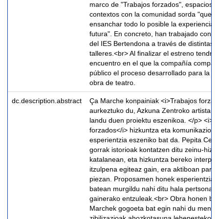
marco de "Trabajos forzados", espacios, 
contextos con la comunidad sorda "que 
ensanchar todo lo posible la experiencia y
futura". En concreto, han trabajado con 
del IES Bertendona a través de distintas 
talleres.<br> Al finalizar el estreno tendrá
encuentro en el que la compañía comparti
público el proceso desarrollado para la c
obra de teatro.
dc.description.abstract
Ça Marche konpainiak <i>Trabajos forzad
aurkeztuko du, Azkuna Zentroko artista A
landu duen proiektu eszenikoa. </p> <i>T
forzados</i> hizkuntza eta komunikazioa 
esperientzia eszeniko bat da. Pepita Cedi
gorrak istorioak kontatzen ditu zeinu-hizk
katalanean, eta hizkuntza bereko interpret
itzulpena egiteaz gain, era aktiboan parte
piezan. Proposamen honek esperientzia 
batean murgildu nahi ditu hala pertsona g
gainerako entzuleak.<br> Obra honen bid
Marchek gogoeta bat egin nahi du mend
zibilizazioak ahozkotasuna lehenesteko i