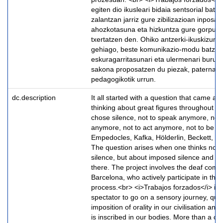
egiten dio ikusleari bidaia sentsorial bat e
zalantzan jarriz gure zibilizazioan inposat
ahozkotasuna eta hizkuntza gure gorputz
txertatzen den. Ohiko antzerki-ikuskizun 
gehiago, beste komunikazio-modu batzu
eskuragarritasunari eta ulermenari buruz
sakona proposatzen du piezak, paternalis
pedagogikotik urrun.
dc.description
It all started with a question that came ab
thinking about great figures throughout h
chose silence, not to speak anymore, not 
anymore, not to act anymore, not to be a
Empedocles, Kafka, Hölderlin, Beckett, R
The question arises when one thinks not a
silence, but about imposed silence and 
there. The project involves the deaf comm
Barcelona, who actively participate in the 
process.<br> <i>Trabajos forzados</i> inv
spectator to go on a sensory journey, que
imposition of orality in our civilisation a
is inscribed in our bodies. More than a co