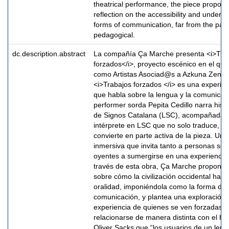
theatrical performance, the piece propos
reflection on the accessibility and underst
forms of communication, far from the pate
pedagogical.
dc.description.abstract
La compañía Ça Marche presenta <i>Tra
forzados</i>, proyecto escénico en el que
como Artistas Asociad@s a Azkuna Zentr
<i>Trabajos forzados </i> es una experie
que habla sobre la lengua y la comunicació
performer sorda Pepita Cedillo narra hist
de Signos Catalana (LSC), acompañada 
intérprete en LSC que no solo traduce, si
convierte en parte activa de la pieza. Un
inmersiva que invita tanto a personas so
oyentes a sumergirse en una experiencia
través de esta obra, Ça Marche propone u
sobre cómo la civilización occidental ha pr
oralidad, imponiéndola como la forma do
comunicación, y plantea una exploración 
experiencia de quienes se ven forzadas/o
relacionarse de manera distinta con el ha
Oliver Sacks que “los usuarios de un leng