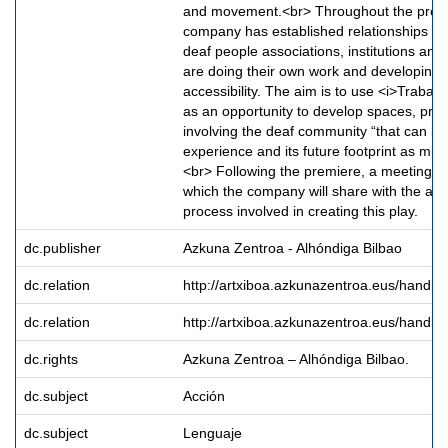
and movement.<br> Throughout the proce
company has established relationships w
deaf people associations, institutions an
are doing their own work and developing r
accessibility. The aim is to use <i>Trabajo
as an opportunity to develop spaces, proj
involving the deaf community “that can b
experience and its future footprint as muc
<br> Following the premiere, a meeting wil
which the company will share with the au
process involved in creating this play.
dc.publisher
Azkuna Zentroa - Alhóndiga Bilbao
dc.relation
http://artxiboa.azkunazentroa.eus/handl
dc.relation
http://artxiboa.azkunazentroa.eus/handl
dc.rights
Azkuna Zentroa – Alhóndiga Bilbao.
dc.subject
Acción
dc.subject
Lenguaje