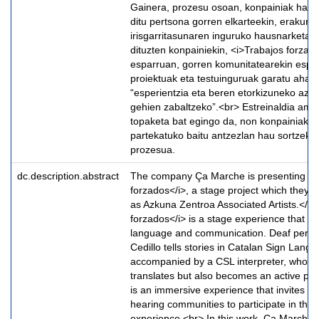
Gainera, prozesu osoan, konpainiak har
ditu pertsona gorren elkarteekin, erakund
irisgarritasunaren inguruko hausnarketak 
dituzten konpainiekin, <i>Trabajos forzad
esparruan, gorren komunitatearekin espa
proiektuak eta testuinguruak garatu ahal i
“esperientzia eta beren etorkizuneko azta
gehien zabaltzeko”.<br> Estreinaldia ama
topaketa bat egingo da, non konpainiak p
partekatuko baitu antzezlan hau sortzeko
prozesua.
dc.description.abstract
The company Ça Marche is presenting <i
forzados</i>, a stage project which they
as Azkuna Zentroa Associated Artists.</p
forzados</i> is a stage experience that ta
language and communication. Deaf perfo
Cedillo tells stories in Catalan Sign Lang
accompanied by a CSL interpreter, who no
translates but also becomes an active part 
is an immersive experience that invites b
hearing communities to participate in this 
experience.<br> In this work, Ça Marche