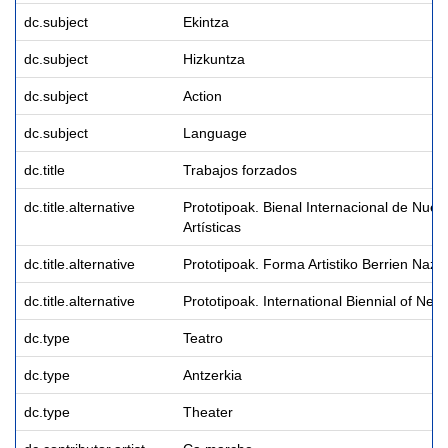
dc.subject
Ekintza
dc.subject
Hizkuntza
dc.subject
Action
dc.subject
Language
dc.title
Trabajos forzados
dc.title.alternative
Prototipoak. Bienal Internacional de Nue
Artísticas
dc.title.alternative
Prototipoak. Forma Artistiko Berrien Nazi
dc.title.alternative
Prototipoak. International Biennial of New 
dc.type
Teatro
dc.type
Antzerkia
dc.type
Theater