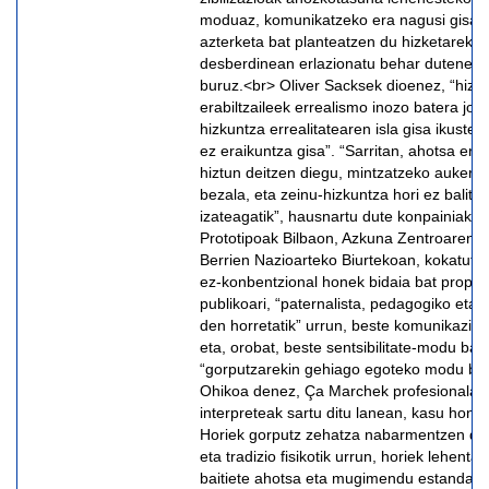
moduaz, komunikatzeko era nagusi gisa ez
azterketa bat planteatzen du hizketareki
desberdinean erlazionatu behar dutenen e
buruz.<br> Oliver Sacksek dioenez, “hizk
erabiltzaileek errealismo inozo batera jot
hizkuntza errealitatearen isla gisa ikusten
ez eraikuntza gisa”. “Sarritan, ahotsa erab
hiztun deitzen diegu, mintzatzeko aukera 
bezala, eta zeinu-hizkuntza hori ez balitz 
izateagatik”, hausnartu dute konpainiako
Prototipoak Bilbaon, Azkuna Zentroaren F
Berrien Nazioarteko Biurtekoan, kokatuta
ez-konbentzional honek bidaia bat propos
publikoari, “paternalista, pedagogiko eta 
den horretatik” urrun, beste komunikazio
eta, orobat, beste sentsibilitate-modu bate
“gorputzarekin gehiago egoteko modu bat
Ohikoa denez, Ça Marchek profesionalak 
interpreteak sartu ditu lanean, kasu hone
Horiek gorputz zehatza nabarmentzen dut
eta tradizio fisikotik urrun, horiek lehen
baitiete ahotsa eta mugimendu estandariz