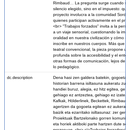
Rimbaud… La pregunta surge cuando se 
silencio elegido, sino en el impuesto: qué
proyecto involucra a la comunidad Sorda 
quienes participan activamente en el proc
<br> "Trabajos forzados" invita a la pers
a un viaje sensorial, cuestionando la impo
oralidad en nuestra civilización y cómo el
inscribe en nuestros cuerpos. Más que u
teatral convencional, la pieza propone una
profunda sobre la accesibilidad y el ente
otras formas de comunicación, lejos de lo 
lo pedagógico.
dc.description
Dena hasi zen galdera batekin, gogoeta 
historian barrena isiltasuna aukeratu zut
handiei buruz, alegia, ez hitz egitea, gehi
gehiago ez antzeztea, gehiago ez izatea:
Kafkak, Hölderlinek, Beckettek, Rimbau
agertzen da gogoeta egitean ez aukeratut
baizik eta ezarritako isiltasunaz: zer gert
Proiektuak Bartzelonako gorren komunitat
eta horiek aktiboki parte hartzen dute so
prozesuan. <br> <i>Trabajos forzados</i>