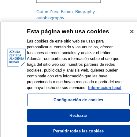
Gutun Zuria Bilbao. Biography -
autobiography
Gutun Zuria Bilbao. International
Esta página web usa cookies
Literature Festival
Festival
Las cookies de este sitio web se usan para
2009
personalizar el contenido y los anuncios, ofrecer
funciones de redes sociales y analizar el tráfico.
Además, compartimos información sobre el uso que
haga del sitio web con nuestros partners de redes
sociales, publicidad y análisis web, quienes pueden
combinarla con otra información que les haya
<
Items sorted by: 1 to 1 of 1
>
proporcionado o que hayan recopilado a partir del uso
que haya hecho de sus servicios.
Informacion legal
Configuración de cookies
© Azkuna Zentroa - Alhóndiga Bilbao
Rechazar
Permitir todas las cookies