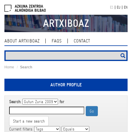
Skip
ES
EU
EN
navigation
ARTXIBOAZ
ABOUT ARTXIBOAZ
FAQS
CONTACT
Home
Search
AUTHOR PROFILE
Search:
for
Start a new search
Current filters: