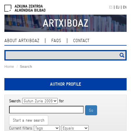
Skip
ES
EU
EN
navigation
ARTXIBOAZ
ABOUT ARTXIBOAZ
FAQS
CONTACT
Home
Search
AUTHOR PROFILE
Search:
for
Start a new search
Current filters: