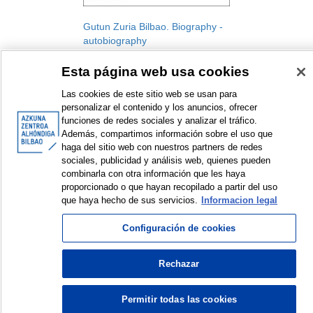
Gutun Zuria Bilbao. Biography -
autobiography
Gutun Zuria Bilbao. International
Esta página web usa cookies
Literature Festival
Festival
Las cookies de este sitio web se usan para
2009
personalizar el contenido y los anuncios, ofrecer
funciones de redes sociales y analizar el tráfico.
Además, compartimos información sobre el uso que
haga del sitio web con nuestros partners de redes
sociales, publicidad y análisis web, quienes pueden
combinarla con otra información que les haya
<
Items sorted by: 1 to 1 of 1
>
proporcionado o que hayan recopilado a partir del uso
que haya hecho de sus servicios.
Informacion legal
Configuración de cookies
© Azkuna Zentroa - Alhóndiga Bilbao
Rechazar
Permitir todas las cookies