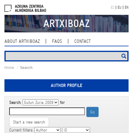
Skip
ES
EU
EN
navigation
ARTXIBOAZ
ABOUT ARTXIBOAZ
FAQS
CONTACT
Home
Search
AUTHOR PROFILE
Search:
for
Start a new search
Current filters: