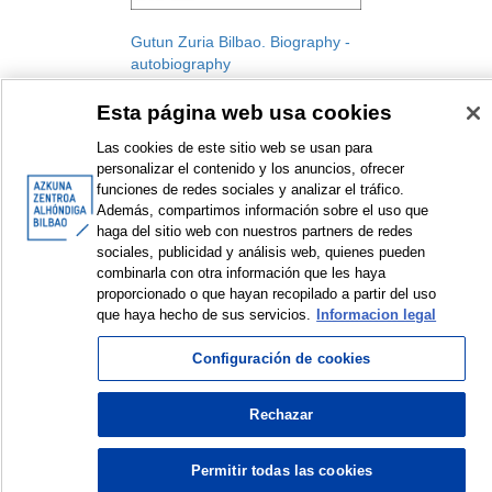
Gutun Zuria Bilbao. Biography -
autobiography
Gutun Zuria Bilbao. International
Esta página web usa cookies
Literature Festival
Festival
Las cookies de este sitio web se usan para
2009
personalizar el contenido y los anuncios, ofrecer
funciones de redes sociales y analizar el tráfico.
Además, compartimos información sobre el uso que
haga del sitio web con nuestros partners de redes
sociales, publicidad y análisis web, quienes pueden
combinarla con otra información que les haya
<
Items sorted by: 1 to 1 of 1
>
proporcionado o que hayan recopilado a partir del uso
que haya hecho de sus servicios.
Informacion legal
Configuración de cookies
© Azkuna Zentroa - Alhóndiga Bilbao
Rechazar
Permitir todas las cookies