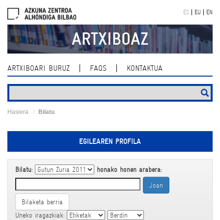
Skip
ES
EU
EN
navigation
ARTXIBOAZ
ARTXIBOARI BURUZ
FAQS
KONTAKTUA
Hasiera
Bilatu
EGILEAREN PROFILA
Bilatu:
honako honen arabera:
Bilaketa berria
Uneko iragazkiak: