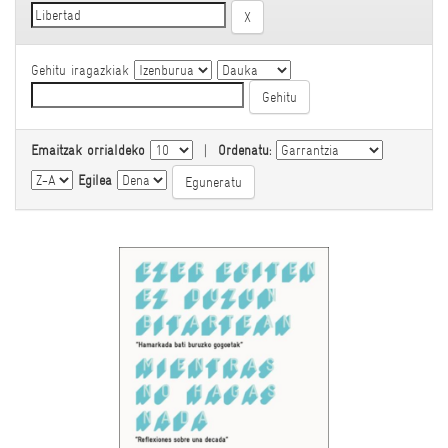
Gehitu iragazkiak
Emaitzak orrialdeko
|
Ordenatu:
Egilea