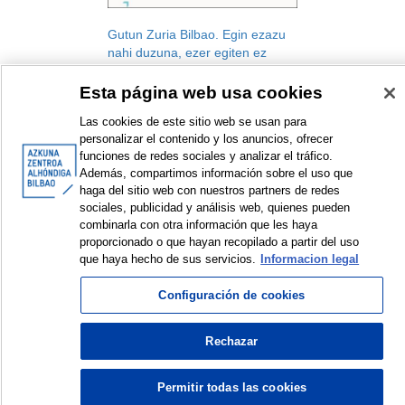
Gutun Zuria Bilbao. Egin ezazu
nahi duzuna, ezer egiten ez
duzun bitartean. Hamarkada bati
buruzko gogoetak
Esta página web usa cookies
Gutun Zuria Bilbao. Letren
Las cookies de este sitio web se usan para
Nazioarteko Jaialdia
personalizar el contenido y los anuncios, ofrecer
Jaialdia
funciones de redes sociales y analizar el tráfico.
2011
Además, compartimos información sobre el uso que
haga del sitio web con nuestros partners de redes
sociales, publicidad y análisis web, quienes pueden
combinarla con otra información que les haya
<
Erakusten diren elementuak: 1 a 1 de 1
>
proporcionado o que hayan recopilado a partir del uso
que haya hecho de sus servicios.
Informacion legal
Configuración de cookies
© Azkuna Zentroa - Alhóndiga Bilbao
Rechazar
Permitir todas las cookies