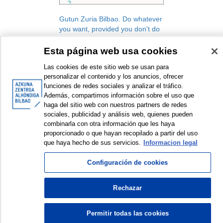
Gutun Zuria Bilbao. Do whatever
you want, provided you don't do
anything. Reflections on a
decade
Esta página web usa cookies
Gutun Zuria Bilbao. International
Las cookies de este sitio web se usan para
Literature Festival
personalizar el contenido y los anuncios, ofrecer
Festival
funciones de redes sociales y analizar el tráfico.
2011
Además, compartimos información sobre el uso que
haga del sitio web con nuestros partners de redes
sociales, publicidad y análisis web, quienes pueden
combinarla con otra información que les haya
<
Items sorted by: 1 to 1 of 1
>
proporcionado o que hayan recopilado a partir del uso
que haya hecho de sus servicios.
Informacion legal
Configuración de cookies
© Azkuna Zentroa - Alhóndiga Bilbao
Rechazar
Permitir todas las cookies