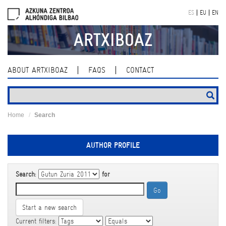
Skip
ES
EU
EN
navigation
ARTXIBOAZ
ABOUT ARTXIBOAZ
FAQS
CONTACT
Home
Search
AUTHOR PROFILE
Search:
for
Start a new search
Current filters: