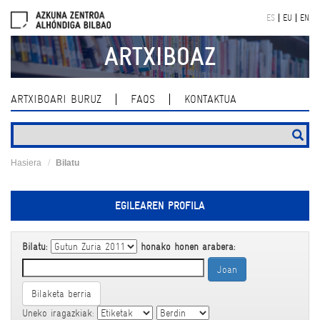
Skip
ES
EU
EN
navigation
ARTXIBOAZ
ARTXIBOARI BURUZ
FAQS
KONTAKTUA
Hasiera
Bilatu
EGILEAREN PROFILA
Bilatu:
honako honen arabera:
Bilaketa berria
Uneko iragazkiak: