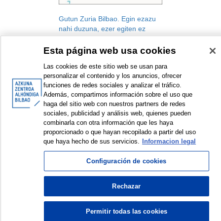
Gutun Zuria Bilbao. Egin ezazu
nahi duzuna, ezer egiten ez
duzun bitartean. Hamarkada bati
buruzko gogoetak
Esta página web usa cookies
Gutun Zuria Bilbao. Letren
Las cookies de este sitio web se usan para
Nazioarteko Jaialdia
personalizar el contenido y los anuncios, ofrecer
Jaialdia
funciones de redes sociales y analizar el tráfico.
2011
Además, compartimos información sobre el uso que
haga del sitio web con nuestros partners de redes
sociales, publicidad y análisis web, quienes pueden
combinarla con otra información que les haya
<
Erakusten diren elementuak: 1 a 1 de 1
>
proporcionado o que hayan recopilado a partir del uso
que haya hecho de sus servicios.
Informacion legal
Configuración de cookies
© Azkuna Zentroa - Alhóndiga Bilbao
Rechazar
Permitir todas las cookies