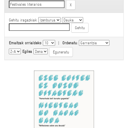
Gehitu iragazkiak
Emaitzak orrialdeko
|
Ordenatu:
Egilea