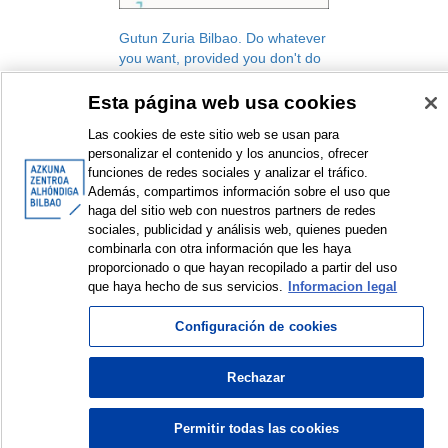
Gutun Zuria Bilbao. Do whatever
you want, provided you don't do
anything. Reflections on a
decade
Esta página web usa cookies
Gutun Zuria Bilbao. International
Las cookies de este sitio web se usan para
Literature Festival
personalizar el contenido y los anuncios, ofrecer
Festival
funciones de redes sociales y analizar el tráfico.
2011
Además, compartimos información sobre el uso que
haga del sitio web con nuestros partners de redes
sociales, publicidad y análisis web, quienes pueden
combinarla con otra información que les haya
<
Items sorted by: 1 to 1 of 1
>
proporcionado o que hayan recopilado a partir del uso
que haya hecho de sus servicios.
Informacion legal
Configuración de cookies
© Azkuna Zentroa - Alhóndiga Bilbao
Rechazar
Permitir todas las cookies