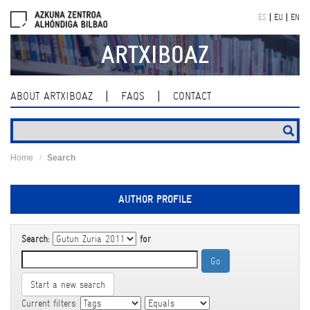
Skip
ES
EU
EN
navigation
ARTXIBOAZ
ABOUT ARTXIBOAZ
FAQS
CONTACT
Home
Search
AUTHOR PROFILE
Search:
for
Start a new search
Current filters: