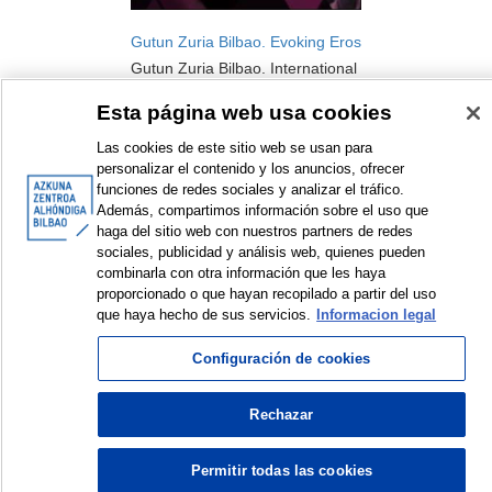
Gutun Zuria Bilbao. Evoking Eros
Gutun Zuria Bilbao. International
Literature Festival
Esta página web usa cookies
Festival
2015
Las cookies de este sitio web se usan para
personalizar el contenido y los anuncios, ofrecer
funciones de redes sociales y analizar el tráfico.
Además, compartimos información sobre el uso que
haga del sitio web con nuestros partners de redes
sociales, publicidad y análisis web, quienes pueden
combinarla con otra información que les haya
<
Items sorted by: 1 to 1 of 1
>
proporcionado o que hayan recopilado a partir del uso
que haya hecho de sus servicios.
Informacion legal
Configuración de cookies
© Azkuna Zentroa - Alhóndiga Bilbao
Rechazar
Permitir todas las cookies