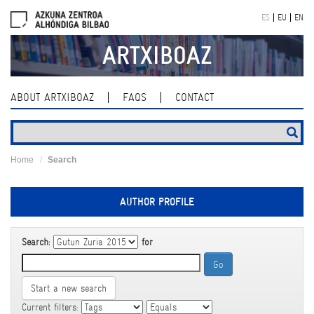
Skip
ES
EU
EN
navigation
ARTXIBOAZ
ABOUT ARTXIBOAZ
FAQS
CONTACT
Home
Search
AUTHOR PROFILE
Search:
for
Start a new search
Current filters: