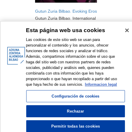
Gutun Zuria Bilbao. Evoking Eros
Gutun Zuria Bilbao. International
Literature Festival
Esta página web usa cookies
Festival
2015
Las cookies de este sitio web se usan para
personalizar el contenido y los anuncios, ofrecer
funciones de redes sociales y analizar el tráfico.
Además, compartimos información sobre el uso que
haga del sitio web con nuestros partners de redes
sociales, publicidad y análisis web, quienes pueden
combinarla con otra información que les haya
<
Items sorted by: 1 to 1 of 1
>
proporcionado o que hayan recopilado a partir del uso
que haya hecho de sus servicios.
Informacion legal
Configuración de cookies
© Azkuna Zentroa - Alhóndiga Bilbao
Rechazar
Permitir todas las cookies