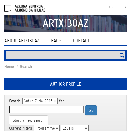
Skip
ES
EU
EN
navigation
ARTXIBOAZ
ABOUT ARTXIBOAZ
FAQS
CONTACT
Home
Search
AUTHOR PROFILE
Search:
for
Start a new search
Current filters: